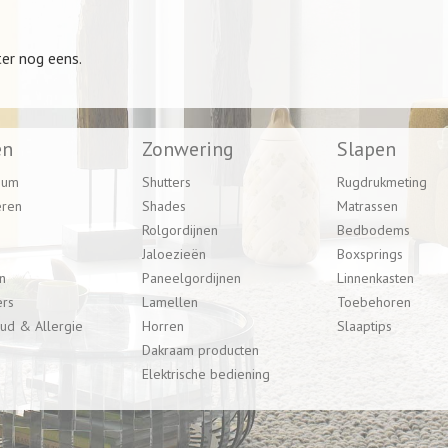
ter nog eens.
en
Zonwering
Slapen
eum
Shutters
Rugdrukmeting
eren
Shades
Matrassen
Rolgordijnen
Bedbodems
Jaloezieën
Boxsprings
n
Paneelgordijnen
Linnenkasten
ers
Lamellen
Toebehoren
ud & Allergie
Horren
Slaaptips
Dakraam producten
Elektrische bediening