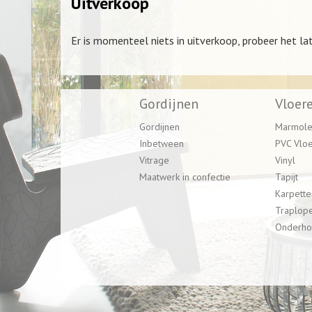
Uitverkoop
Er is momenteel niets in uitverkoop, probeer het la
Gordijnen
Vloer
Gordijnen
Marmol
Inbetween
PVC Vlo
Vitrage
Vinyl
Maatwerk in confectie
Tapijt
Karpette
Traplop
Onderho