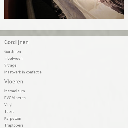
Gordijnen
Gordijnen
Inbetween
Vitrage
Maatwerk in confectie
Vloeren
Marmoleum
PVC Vloeren
Vinyl
Tapijt
Karpetten
Traplopers