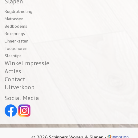
Slapen
Rugdrukmeting
Matrassen
Bedbodems
Boxsprings
Linnenkasten
Toebehoren
Slaaptips
Winkelimpressie
Acties
Contact
Uitverkoop
Social Media
© 2026 Schippers Wonen & Slapen -