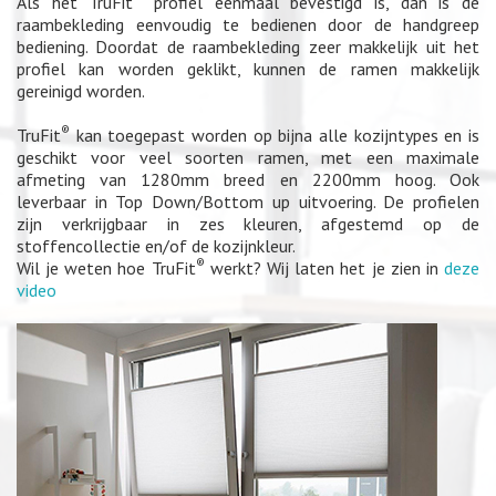
Als het TruFit
profiel eenmaal bevestigd is, dan is de
raambekleding eenvoudig te bedienen door de handgreep
bediening. Doordat de raambekleding zeer makkelijk uit het
profiel kan worden geklikt, kunnen de ramen makkelijk
gereinigd worden.
®
TruFit
kan toegepast worden op bijna alle kozijntypes en is
geschikt voor veel soorten ramen, met een maximale
afmeting van 1280mm breed en 2200mm hoog. Ook
leverbaar in Top Down/Bottom up uitvoering. De profielen
zijn verkrijgbaar in zes kleuren, afgestemd op de
stoffencollectie en/of de kozijnkleur.
®
Wil je weten hoe TruFit
werkt? Wij laten het je zien in
deze
video