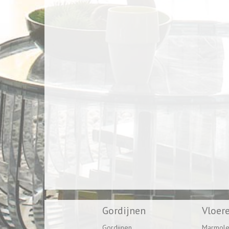
Gordijnen
Vloer
Gordijnen
Marmol