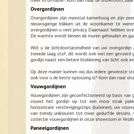
meer informatie? Kom dan naar de showroom, daar h
Overgordijnen
Overgordijnen zijn meestal kamerhoog en zijn zee
nieuwsgierige blikken uit de woonkamer te weren
overgordijnen u veel privacy. Daarnaast hebben ove
De warmte wordt binnen de muren gehouden en gaat
Wilt u de lichtdoorlatendheid van uw overgordijn
tweede laag stof, dit wordt ook wel een gevoerd 
gordijn naast een betere blokkering van licht ook een
Op deze manier kunnen wij dus iedere gewenste st
ook voor u de beste oplossing is? Kom dan naar o
Vouwgordijnen
Vouwgordijnen zijn geconfectioneerd op basis van go
vouwt het gordijn op tot een mooi strak pakk
horizontale verstevigingstrips (baleinen), uw vouw
van trendy unikleuren tot meer gedurfde dessins, 
collectie vouwgordijnen in onze showroom in Veldh
Paneelgordijnen