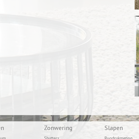
en
Zonwering
Slapen
eum
Shutters
Rugdrukmeting