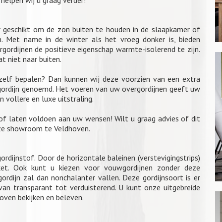
elpen wij u graag verder!
r geschikt om de zon buiten te houden in de slaapkamer of
. Met name in de winter als het vroeg donker is, bieden
rgordijnen de positieve eigenschap warmte-isolerend te zijn.
 niet naar buiten.
 zelf bepalen? Dan kunnen wij deze voorzien van een extra
gordijn genoemd. Het voeren van uw overgordijnen geeft uw
 vollere en luxe uitstraling.
of laten voldoen aan uw wensen! Wilt u graag advies of dit
nze showroom te Veldhoven.
rdijnstof. Door de horizontale baleinen (verstevigingstrips)
et. Ook kunt u kiezen voor vouwgordijnen zonder deze
gordijn zal dan nonchalanter vallen. Deze gordijnsoort is er
van transparant tot verduisterend. U kunt onze uitgebreide
oven bekijken en beleven.